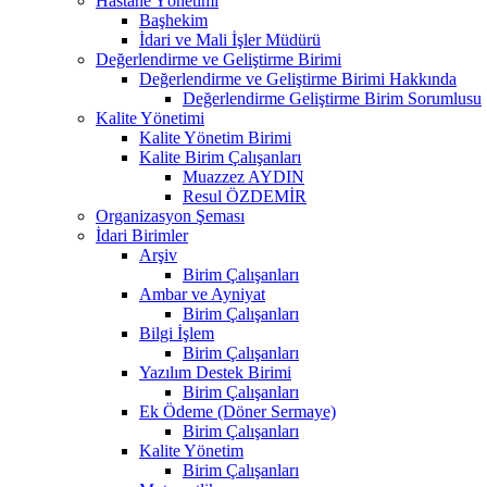
Hastane Yönetimi
Başhekim
İdari ve Mali İşler Müdürü
Değerlendirme ve Geliştirme Birimi
Değerlendirme ve Geliştirme Birimi Hakkında
Değerlendirme Geliştirme Birim Sorumlusu
Kalite Yönetimi
Kalite Yönetim Birimi
Kalite Birim Çalışanları
Muazzez AYDIN
Resul ÖZDEMİR
Organizasyon Şeması
İdari Birimler
Arşiv
Birim Çalışanları
Ambar ve Ayniyat
Birim Çalışanları
Bilgi İşlem
Birim Çalışanları
Yazılım Destek Birimi
Birim Çalışanları
Ek Ödeme (Döner Sermaye)
Birim Çalışanları
Kalite Yönetim
Birim Çalışanları