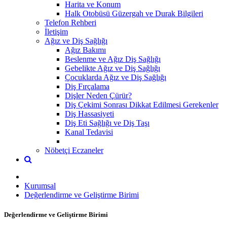
Harita ve Konum
Halk Otobüsü Güzergah ve Durak Bilgileri
Telefon Rehberi
İletişim
Ağız ve Diş Sağlığı
Ağız Bakımı
Beslenme ve Ağız Diş Sağlığı
Gebelikte Ağız ve Diş Sağlığı
Çocuklarda Ağız ve Diş Sağlığı
Diş Fırçalama
Dişler Neden Çürür?
Diş Çekimi Sonrası Dikkat Edilmesi Gerekenler
Diş Hassasiyeti
Diş Eti Sağlığı ve Diş Taşı
Kanal Tedavisi
Nöbetçi Eczaneler
Kurumsal
Değerlendirme ve Geliştirme Birimi
Değerlendirme ve Geliştirme Birimi