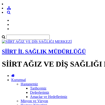
SİİRT İL SAĞLIK MÜDÜRLÜĞÜ
SİİRT AĞIZ VE DİŞ SAĞLIĞ
Kurumsal
Hastanemiz
Tarihçemiz
Değerlerimiz
Amaçlar ve Hedeflerimiz
Misyon ve Vizyon