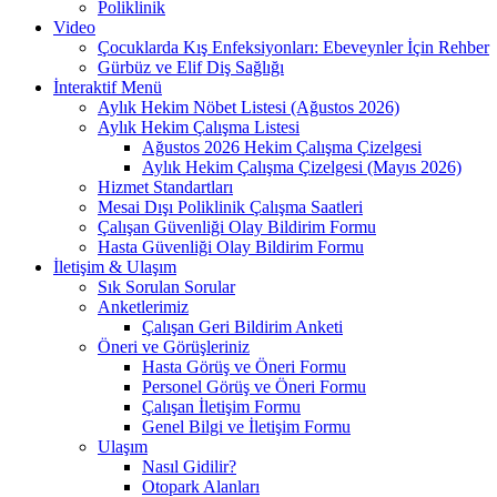
Poliklinik
Video
Çocuklarda Kış Enfeksiyonları: Ebeveynler İçin Rehber
Gürbüz ve Elif Diş Sağlığı
İnteraktif Menü
Aylık Hekim Nöbet Listesi (Ağustos 2026)
Aylık Hekim Çalışma Listesi
Ağustos 2026 Hekim Çalışma Çizelgesi
Aylık Hekim Çalışma Çizelgesi (Mayıs 2026)
Hizmet Standartları
Mesai Dışı Poliklinik Çalışma Saatleri
Çalışan Güvenliği Olay Bildirim Formu
Hasta Güvenliği Olay Bildirim Formu
İletişim & Ulaşım
Sık Sorulan Sorular
Anketlerimiz
Çalışan Geri Bildirim Anketi
Öneri ve Görüşleriniz
Hasta Görüş ve Öneri Formu
Personel Görüş ve Öneri Formu
Çalışan İletişim Formu
Genel Bilgi ve İletişim Formu
Ulaşım
Nasıl Gidilir?
Otopark Alanları