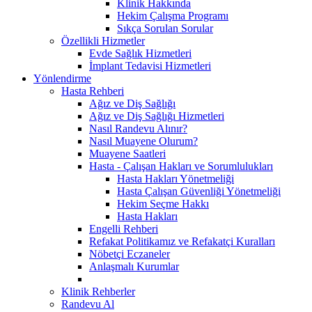
Klinik Hakkında
Hekim Çalışma Programı
Sıkça Sorulan Sorular
Özellikli Hizmetler
Evde Sağlık Hizmetleri
İmplant Tedavisi Hizmetleri
Yönlendirme
Hasta Rehberi
Ağız ve Diş Sağlığı
Ağız ve Diş Sağlığı Hizmetleri
Nasıl Randevu Alınır?
Nasıl Muayene Olurum?
Muayene Saatleri
Hasta - Çalışan Hakları ve Sorumlulukları
Hasta Hakları Yönetmeliği
Hasta Çalışan Güvenliği Yönetmeliği
Hekim Seçme Hakkı
Hasta Hakları
Engelli Rehberi
Refakat Politikamız ve Refakatçi Kuralları
Nöbetçi Eczaneler
Anlaşmalı Kurumlar
Klinik Rehberler
Randevu Al