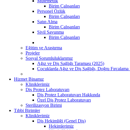
Mutemetlik
Birim Çalışanları
Personel Özlük
Birim Çalışanları
Satın Alma
Birim Çalışanları
Sivil Savunma
Birim Çalışanları
Eğitim ve Araştırma
Projeler
Sosyal Sorumluluklarımız
Ağız ve Diş Sağlığı Taraması (2025)
Çocuklarda Ağız ve Diş Sağlığı, Doğru Fırçalama 
Hizmet Binamız
Kliniklerimiz
Diş Protez Laboratuvarı
Diş Protez Laboratuvarı Hakkında
Özel Diş Protez Laboratuvarı
Sterilizasyon Birimi
Tıbbi Birimler
Kliniklerimiz
Diş Hekimliği (Genel Diş)
Hekimlerimiz