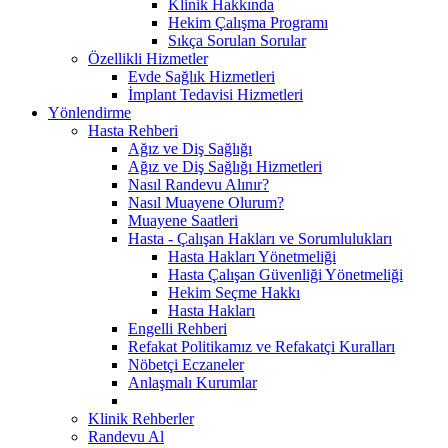
Klinik Hakkında
Hekim Çalışma Programı
Sıkça Sorulan Sorular
Özellikli Hizmetler
Evde Sağlık Hizmetleri
İmplant Tedavisi Hizmetleri
Yönlendirme
Hasta Rehberi
Ağız ve Diş Sağlığı
Ağız ve Diş Sağlığı Hizmetleri
Nasıl Randevu Alınır?
Nasıl Muayene Olurum?
Muayene Saatleri
Hasta - Çalışan Hakları ve Sorumlulukları
Hasta Hakları Yönetmeliği
Hasta Çalışan Güvenliği Yönetmeliği
Hekim Seçme Hakkı
Hasta Hakları
Engelli Rehberi
Refakat Politikamız ve Refakatçi Kuralları
Nöbetçi Eczaneler
Anlaşmalı Kurumlar
Klinik Rehberler
Randevu Al