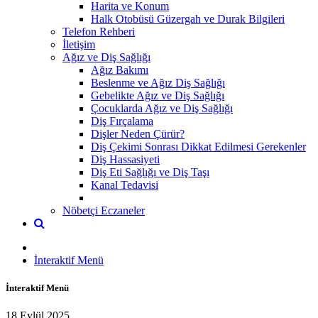
Harita ve Konum
Halk Otobüsü Güzergah ve Durak Bilgileri
Telefon Rehberi
İletişim
Ağız ve Diş Sağlığı
Ağız Bakımı
Beslenme ve Ağız Diş Sağlığı
Gebelikte Ağız ve Diş Sağlığı
Çocuklarda Ağız ve Diş Sağlığı
Diş Fırçalama
Dişler Neden Çürür?
Diş Çekimi Sonrası Dikkat Edilmesi Gerekenler
Diş Hassasiyeti
Diş Eti Sağlığı ve Diş Taşı
Kanal Tedavisi
Nöbetçi Eczaneler
İnteraktif Menü
İnteraktif Menü
18 Eylül 2025