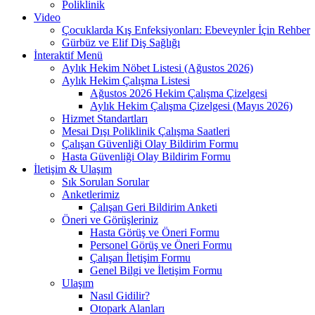
Poliklinik
Video
Çocuklarda Kış Enfeksiyonları: Ebeveynler İçin Rehber
Gürbüz ve Elif Diş Sağlığı
İnteraktif Menü
Aylık Hekim Nöbet Listesi (Ağustos 2026)
Aylık Hekim Çalışma Listesi
Ağustos 2026 Hekim Çalışma Çizelgesi
Aylık Hekim Çalışma Çizelgesi (Mayıs 2026)
Hizmet Standartları
Mesai Dışı Poliklinik Çalışma Saatleri
Çalışan Güvenliği Olay Bildirim Formu
Hasta Güvenliği Olay Bildirim Formu
İletişim & Ulaşım
Sık Sorulan Sorular
Anketlerimiz
Çalışan Geri Bildirim Anketi
Öneri ve Görüşleriniz
Hasta Görüş ve Öneri Formu
Personel Görüş ve Öneri Formu
Çalışan İletişim Formu
Genel Bilgi ve İletişim Formu
Ulaşım
Nasıl Gidilir?
Otopark Alanları