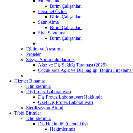
Mutemetlik
Birim Çalışanları
Personel Özlük
Birim Çalışanları
Satın Alma
Birim Çalışanları
Sivil Savunma
Birim Çalışanları
Eğitim ve Araştırma
Projeler
Sosyal Sorumluluklarımız
Ağız ve Diş Sağlığı Taraması (2025)
Çocuklarda Ağız ve Diş Sağlığı, Doğru Fırçalama 
Hizmet Binamız
Kliniklerimiz
Diş Protez Laboratuvarı
Diş Protez Laboratuvarı Hakkında
Özel Diş Protez Laboratuvarı
Sterilizasyon Birimi
Tıbbi Birimler
Kliniklerimiz
Diş Hekimliği (Genel Diş)
Hekimlerimiz