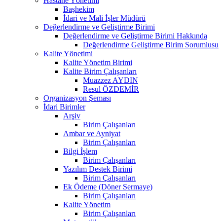
Hastane Yönetimi
Başhekim
İdari ve Mali İşler Müdürü
Değerlendirme ve Geliştirme Birimi
Değerlendirme ve Geliştirme Birimi Hakkında
Değerlendirme Geliştirme Birim Sorumlusu
Kalite Yönetimi
Kalite Yönetim Birimi
Kalite Birim Çalışanları
Muazzez AYDIN
Resul ÖZDEMİR
Organizasyon Şeması
İdari Birimler
Arşiv
Birim Çalışanları
Ambar ve Ayniyat
Birim Çalışanları
Bilgi İşlem
Birim Çalışanları
Yazılım Destek Birimi
Birim Çalışanları
Ek Ödeme (Döner Sermaye)
Birim Çalışanları
Kalite Yönetim
Birim Çalışanları