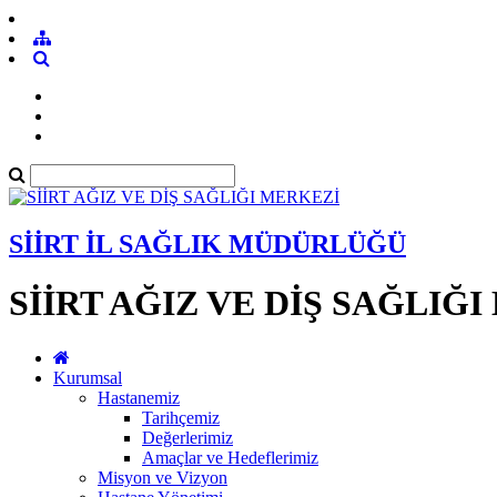
SİİRT İL SAĞLIK MÜDÜRLÜĞÜ
SİİRT AĞIZ VE DİŞ SAĞLIĞ
Kurumsal
Hastanemiz
Tarihçemiz
Değerlerimiz
Amaçlar ve Hedeflerimiz
Misyon ve Vizyon