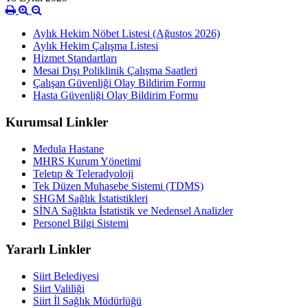
Aylık Hekim Nöbet Listesi (Ağustos 2026)
Aylık Hekim Çalışma Listesi
Hizmet Standartları
Mesai Dışı Poliklinik Çalışma Saatleri
Çalışan Güvenliği Olay Bildirim Formu
Hasta Güvenliği Olay Bildirim Formu
Kurumsal Linkler
Medula Hastane
MHRS Kurum Yönetimi
Teletıp & Teleradyoloji
Tek Düzen Muhasebe Sistemi (TDMS)
SHGM Sağlık İstatistikleri
SİNA Sağlıkta İstatistik ve Nedensel Analizler
Personel Bilgi Sistemi
Yararlı Linkler
Siirt Belediyesi
Siirt Valiliği
Siirt İl Sağlık Müdürlüğü